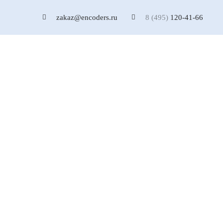
zakaz@encoders.ru
8 (495)
120-41-66