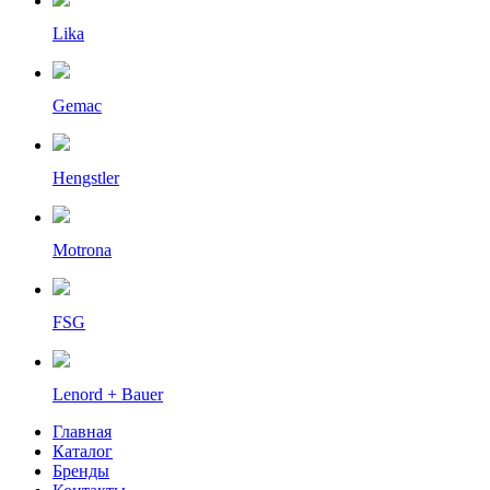
Lika
Gemac
Hengstler
Motrona
FSG
Lenord + Bauer
Главная
Каталог
Бренды