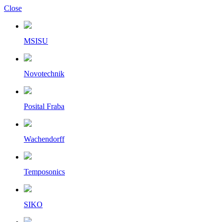
Close
MSISU
Novotechnik
Posital Fraba
Wachendorff
Temposonics
SIKO